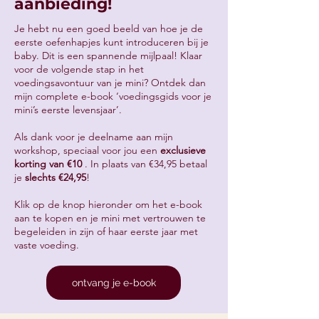
aanbieding!
Je hebt nu een goed beeld van hoe je de
eerste oefenhapjes kunt introduceren bij je
baby. Dit is een spannende mijlpaal! Klaar
voor de volgende stap in het
voedingsavontuur van je mini?
Ontdek dan
mijn complete e-book ‘voedingsgids voor je
mini’s eerste levensjaar’.
Als dank voor je deelname aan mijn
workshop, speciaal voor jou een
exclusieve
korting van €10
. In plaats van €34,95 betaal
je
slechts €24,95
!
Klik op de knop hieronder om het e-book
aan te kopen en je mini met vertrouwen te
begeleiden in zijn of haar eerste jaar met
vaste voeding.
ontvang je e-book