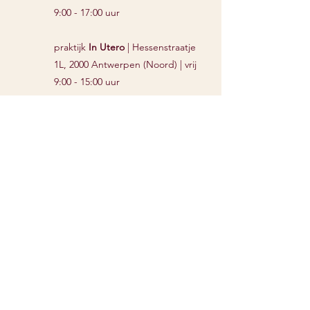
9:00 - 17:00 uur
praktijk
In Utero
| Hessenstraatje
1L, 2000 Antwerpen (Noord) | vrij
9:00 - 15:00 uur
0493 43 38 48
info@nutrimini.be
voornaam ouder
naam ouder