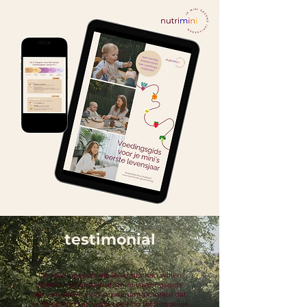
testimonial
De voedingsgids die ik eerder had willen
lezen!
Ik kocht de Nutrimini voedingsgids
aan omdat ik als ervaren mama merkte dat
ik de opstart van vaste voeding toch moeilijk