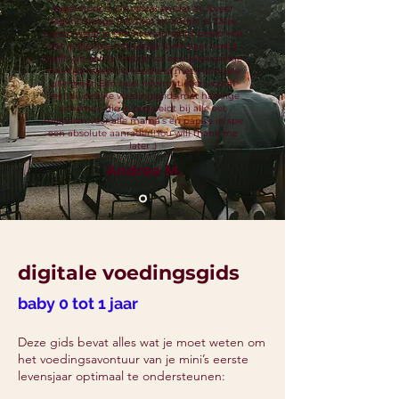
bleef vinden. Dit vooral omdat er zoveel
tegenstrijdige info over te vinden is. Deze
cursus geeft je een heel duidelijk beeld wat
dat je kleintje het eerste levensjaar nodig
heeft van eerste melkje tot een volwaardige
maaltijd rekening houdend met eventuele
allergieën.
Een heel informatief en vooral
heel duidelijke voedingsgids met handige
schema’s die je begeleidt bij alle eet
mijlpalen.
Voor alle mama’s en papa’s in spe
een absolute aanrader!!
You will thank me
later ;)
Andrea M.
digitale voedingsgids
baby 0 tot 1 jaar
Deze gids bevat alles wat je moet weten om
het voedingsavontuur van je mini’s eerste
levensjaar optimaal te ondersteunen: