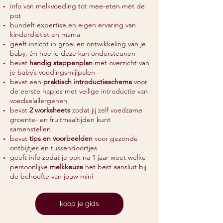
info van melkvoeding tot mee-eten met de
pot
bundelt expertise en eigen ervaring van
kinderdiëtist en mama
geeft inzicht in groei en ontwikkeling van je
baby, én hoe je deze kan ondersteunen
bevat
handig stappenplan
met overzicht van
je baby’s voedingsmijlpalen
bevat een
praktisch introductieschema
voor
de eerste hapjes met veilige introductie van
voedselallergenen
bevat
2 worksheets
zodat jij zelf voedzame
groente- en fruitmaaltijden kunt
samenstellen
bevat
tips en voorbeelden
voor gezonde
ontbijtjes en tussendoortjes
geeft info zodat je ook na 1 jaar weet welke
persoonlijke
melkkeuze
het best aansluit bij
de behoefte van jouw mini
koop je gids