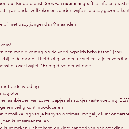
or jou! Kinderdiëtist Roos van 
nutrimini
 geeft je info en prakti
at jij als ouder zelfzeker en zonder twijfels je baby gezond ku
pe of met baby jonger dan 9 maanden
elkom!
én een mooie korting op de voedingsgids baby (0 tot 1 jaar).
rbij je de mogelijkheid krijgt vragen te stellen. Zijn er voedi
enst of over twijfelt? Breng deze gerust mee!
t met vaste voeding
t mag eten
n en aanbieden van zowel papjes als stukjes vaste voeding (BLW
rgenen veilig kunt introduceren
 en ontwikkeling van je baby zo optimaal mogelijk kunt onders
ijden kunt samenstellen
 kunt maken uit het kant- en klare aanbod van babyvoeding