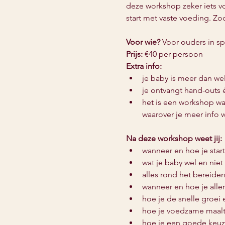
deze workshop zeker iets vo
start met vaste voeding. Zod
Voor wie?
 Voor ouders in s
Prijs:
 €40 per persoon
Extra info:
je baby is meer dan w
je ontvangt hand-outs 
het is een workshop waa
waarover je meer info w
Na deze workshop weet jij:
wanneer en hoe je star
wat je baby wel en nie
alles rond het bereide
wanneer en hoe je alle
hoe je de snelle groei
hoe je voedzame maalt
hoe je een goede keuze