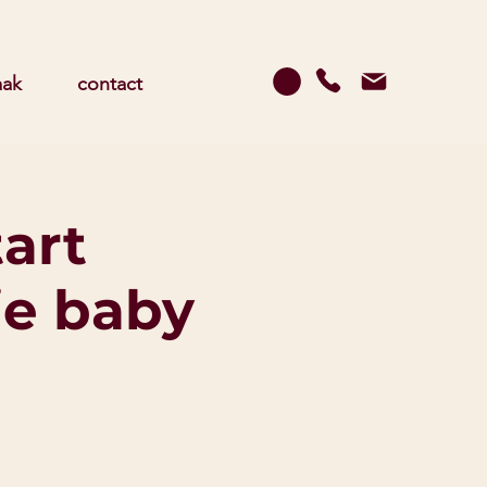
aak
contact
art
je baby